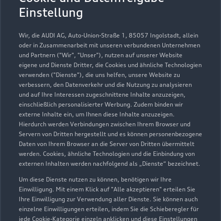
Einstellung
Wir, die AUDI AG, Auto-Union-Straße 1, 85057 Ingolstadt, allein
oder in Zusammenarbeit mit unseren verbundenen Unternehmen
und Partnern ("Wir", "Unser"), nutzen auf unserer Website
eigene und Dienste Dritter, die Cookies und ähnliche Technologien
verwenden ("Dienste"), die uns helfen, unsere Website zu
verbessern, den Datenverkehr und die Nutzung zu analysieren
und auf Ihre Interessen zugeschnittene Inhalte anzuzeigen,
einschließlich personalisierter Werbung. Zudem binden wir
externe Inhalte ein, um Ihnen diese Inhalte anzuzeigen.
Hierdurch werden Verbindungen zwischen Ihrem Browser und
Nopitschstraße 3
Servern von Dritten hergestellt und es können personenbezogene
90441 Nürnberg
Daten von Ihrem Browser an die Server von Dritten übermittelt
werden. Cookies, ähnliche Technologien und die Einbindung von
externen Inhalten werden nachfolgend als „Dienste“ bezeichnet.
0911 42362900
Um diese Dienste nutzen zu können, benötigen wir Ihre
Einwilligung. Mit einem Klick auf "Alle akzeptieren" erteilen Sie
audi.nuernberg@feser-graf.de
Ihre Einwilligung zur Verwendung aller Dienste. Sie können auch
einzelne Einwilligungen erteilen, indem Sie die Schieberegler für
Kontaktdaten herunterladen
jede Cookie-Kategorie einzeln anklicken und diese Einstellungen