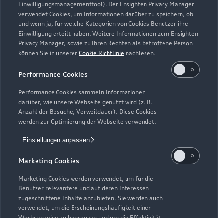
Einwilligungsmanagementtool). Der Ensighten Privacy Manager
Zurück nach oben
verwendet Cookies, um Informationen darüber zu speichern, ob
und wenn ja, für welche Kategorien von Cookies Benutzer ihre
Einwilligung erteilt haben. Weitere Informationen zum Ensighten
Modelle
Privacy Manager, sowie zu Ihren Rechten als betroffene Person
können Sie in unserer
Cookie Richtlinie
nachlesen.
Kaufen & leasen
Alle Modelle
Performance Cookies
Modelle vergleichen
Service & Zubehör
Performance Cookies sammeln Informationen
Neuwagensuche
darüber, wie unsere Webseite genutzt wird (z. B.
Elektromodelle
Anzahl der Besuche, Verweildauer). Diese Cookies
Gebrauchtwagensuche
Support
werden zur Optimierung der Webseite verwendet.
Saisonale Angebote
Plug-in-Hybride
Gebrauchtwagen
Einstellungen anpassen
Audi Services
Über Audi
Kundenservice
Finanzierung
Marketing Cookies
Garantie
Händlersuche
Aktionen & Angebote
Unternehmen
Marketing Cookies werden verwendet, um für die
Audi digital services
Benutzer relevantere und auf deren Interessen
Audi Code
Geschäftskunden
Karriere
zugeschnittene Inhalte anzubieten. Sie werden auch
myAudi
verwendet, um die Erscheinungshäufigkeit einer
Häufige Fragen (FAQ)
Investor Relations
Werbeanzeige zu begrenzen und um die Effektivität