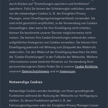
durch Klicken auf "Einstellungen speichern und fortfahren"
speichern. Falls Sie keinen der Schieberegler anklicken, werden
nur die notwendigen Cookies (z. B. der Ensighten Privacy
Manager, unser Einwilligungsmanagementtool) verwendet. Sie
Öffnungszeiten
sind nicht gesetzlich verpflichtet, in die Verwendung von Cookies
einzuwilligen, aber wenn Sie Ihre Einwilligung nicht erteilen,
können Sie bestimmte unserer Dienste möglicherweise nicht
nutzen. Sie können Ihre Cookie-Einstellungen anhand der unten
Verkauf
aufgeführten Kategorien von Cookies verwalten. Sie können Ihre
Geschlossen
,
öffnet am
Freitag 08:00
Einwilligung jederzeit mit Wirkung zum Zeitpunkt des Widerrufs
widerrufen. Für den Widerruf der Einwilligung beachten Sie bitte
die "Cookie-Einstellungen" in der Fußzeile der Webseite. Weitere
Montag - Freitag
08:00 - 18:00
Informationen sowie konkrete Hinweise zur Verwendung Ihrer
personenbezogenen Daten finden Sie in unserer
Cookie Richtlinie
,
Samstag
09:00 - 14:00
unserem
Datenschutzhinweis
und im
Impressum
.
Sonntag
Geschlossen
Notwendige Cookies
Notwendige Cookies werden benötigt, um Ihnen grundlegende
Funktionen während der Nutzung der Webseite zur Verfügung zu
stellen. Zu diesen Funktionen gehört z. B. der
Fahrzeugkonfigurator oder der Ensighten Privacy Manager (unser